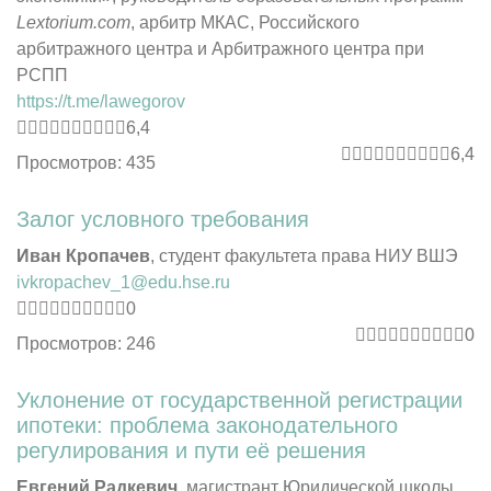
Lextorium
.
com
, арбитр МКАС, Российского
арбитражного центра и Арбитражного центра при
РСПП
https://t.me/lawegorov
6,4
6,4
Просмотров: 435
Залог условного
требования
Иван Кропачев
, студент факультета права НИУ ВШЭ
ivkropachev_1@edu.hse.ru
0
0
Просмотров: 246
Уклонение от государственной регистрации
ипотеки: проблема законодательного
регулирования и пути её решения
Евгений Радкевич
, магистрант Юридической школы