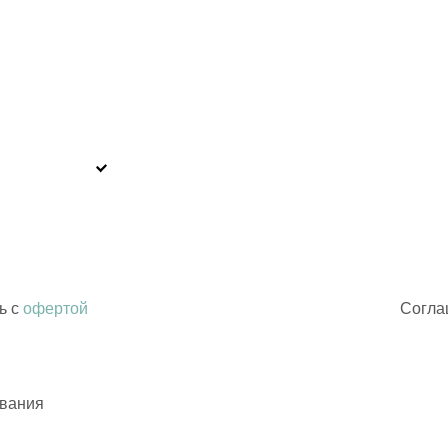
ь с
офертой
Согла
ования