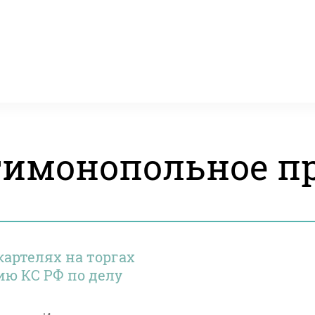
имонопольное п
картелях на торгах
ю КС РФ по делу