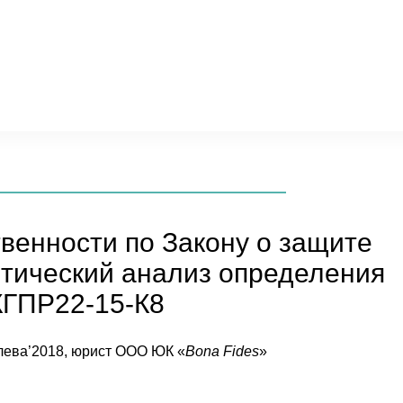
венности по Закону о защите
итический анализ определения
КГПР22-15-К8
влева’2018, юрист ООО ЮК «
Bona
Fides
»