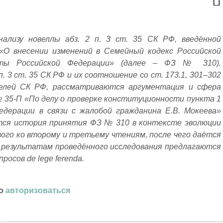
ализу новеллы абз. 2 п. 3 ст. 35 СК РФ, введённой
«О внесении изменений в Семейный кодекс Российской
кты Российской Федерации»
(далее – ФЗ № 310).
. 3 ст. 35 СК РФ и их соотношение со ст. 173.1, 301–302
телей СК РФ, рассматриваются аргументация и сфера
№ 35-П
«По делу о проверке конституционности пункта 1
едерации в связи с жалобой гражданина Е.В. Мокеева»
тся история принятия ФЗ № 310 в контексте эволюции
ого ко второму и третьему чтениям, после чего даётся
 По результатам проведённого исследования предлагаются
осов de lege ferenda.
мо
авторизоваться