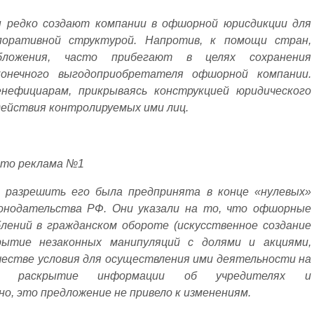
ы редко создают компании в офшорной юрисдикции для
поративной структурой. Напротив, к помощи стран,
бложения, часто прибегают в целях сохранения
онечного выгодоприобретателя офшорной компании.
нефициарам, прикрываясь конструкцией юридического
действия контролируемых ими лиц.
сто реклама №1
 разрешить его была предпринята в конце «нулевых»
конодательства РФ. Они указали на то, что офшорные
лений в гражданском обороте (искусственное создание
рытие незаконных манипуляций с долями и акциями,
качестве условия для осуществления ими деятельности на
ое раскрытие информации об учредителях и
о, это предложение не привело к изменениям.