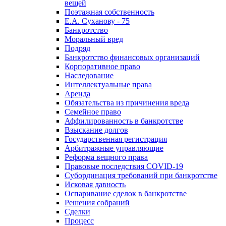
вещей
Поэтажная собственность
Е.А. Суханову - 75
Банкротство
Моральный вред
Подряд
Банкротство финансовых организаций
Корпоративное право
Наследование
Интеллектуальные права
Аренда
Обязательства из причинения вреда
Семейное право
Аффилированность в банкротстве
Взыскание долгов
Государственная регистрация
Арбитражные управляющие
Реформа вещного права
Правовые последствия COVID-19
Субординация требований при банкротстве
Исковая давность
Оспаривание сделок в банкротстве
Решения собраний
Сделки
Процесс