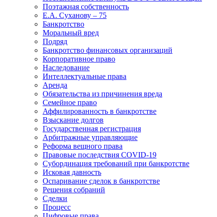
Поэтажная собственность
Е.А. Суханову – 75
Банкротство
Моральный вред
Подряд
Банкротство финансовых организаций
Корпоративное право
Наследование
Интеллектуальные права
Аренда
Обязательства из причинения вреда
Семейное право
Аффилированность в банкротстве
Взыскание долгов
Государственная регистрация
Арбитражные управляющие
Реформа вещного права
Правовые последствия COVID-19
Субординация требований при банкротстве
Исковая давность
Оспаривание сделок в банкротстве
Решения собраний
Сделки
Процесс
Цифровые права