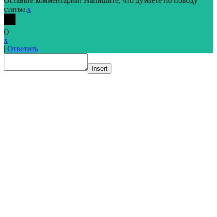
Оставьте комментарий! Напишите, что думаете по поводу
статьи.
x
(
)
x
|
Ответить
Insert