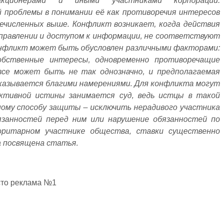
акционерами и иными участниками корпорации.
 проблемы в понимании её как противоречия интересов
ечисленных выше. Конфликт возникает, когда действия
правлении и доступом к информации, не соответствуют
онфликт может быть обусловлен различными факторами:
собственные интересы, одновременно противоречащие
все может быть не так однозначно, и предполагаемая
оказывается благими намерениями. Для конфликта могут
ективной истины занимается суд, ведь истцы в такой
ному способу защиты – исключить нерадивого участника
язанностей перед ним или нарушение обязанностей по
оритарном участнике общества, ставки существенно
 посвящена статья.
сто реклама №1