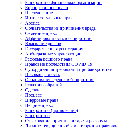
Банкротство финансовых организаций
Корпоративное право
Наследование
Интеллектуальные права
Аренда
Обязательства из причинения вреда
Семейное право
Аффилированность в банкротстве
Взыскание долгов
Государственная регистрация
Арбитражные управляющие
Реформа вещного права
Правовые последствия COVID-19
Субординация требований при банкротстве
Исковая давность
Оспаривание сделок в банкротстве
Решения собраний
Сделки
Процесс
Цифровые права
Вещное право
Банкротство (приложение)
Банкротство
Страхование: причины и задачи реформы
Лизинг: текущие проблемы теории и практики