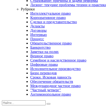
Страхование: причины и задачи реформы
Лизинг: текущие проблемы теории и практик
Рубрики
Интеллектуальное право
Корпоративное право
Сделки и представительство
Деликты
Договоры
Интервью
Процесс
Обязательственное право
Банкротство
Заметки на полях
Вещное право
Семейное и наследственное право
Цифровые права
Исполнительное производство
Бюро переводов
Сроки. Исковая давность
Обеспечение обязательств
Международное частное право
"Частный четверг"
Антимонопольное право