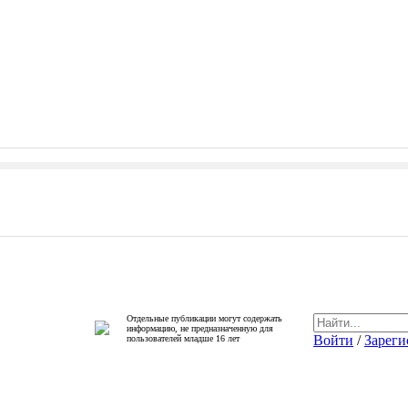
Отдельные публикации могут содержать
информацию, не предназначенную для
Войти
/
Зареги
пользователей младше 16 лет