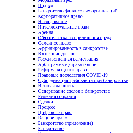
Моральный вред
Подряд
Банкротство финансовых организаций
Корпоративное право
Наследование
Интеллектуальные права
Аренда
Обязательства из причинения вреда
Семейное право
Аффилированность в банкротстве
Взыскание долгов
Государственная регистрация
Арбитражные управляющие
Реформа вещного права
Правовые последствия COVID-19
Субординация требований при банкротстве
Исковая давность
Оспаривание сделок в банкротстве
Решения собраний
Сделки
Процесс
Цифровые права
Вещное право
Банкротство (приложение)
Банкротство